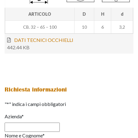
ARTICOLO
D
H
d
CB. 32 – 65 – 100
10
6
3,2
DATI TECNICI OCCHIELLI
442.44 KB
Richiesta informazioni
"
*
" indica i campi obbligatori
Azienda
*
Nome e Cognome
*