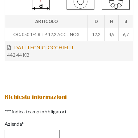
ARTICOLO
D
H
d
OC. 050 1/4 R TP 12,2 ACC. INOX
12,2
4,9
6,7
DATI TECNICI OCCHIELLI
442.44 KB
Richiesta informazioni
"
*
" indica i campi obbligatori
Azienda
*