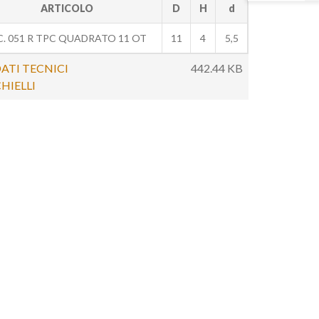
ARTICOLO
D
H
d
. 051 R TPC QUADRATO 11 OT
11
4
5,5
ATI TECNICI
442.44 KB
HIELLI