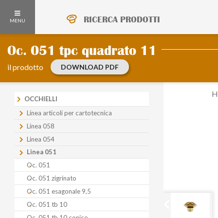
RICERCA PRODOTTI
MENU
Oc. 051 tpc quadrato 11
Oc. 051 tpc
DOWNLOAD
quadrato 11
PDF
il prodotto
DOWNLOAD PDF
H
OCCHIELLI
Linea articoli per cartotecnica
Linea 058
Linea 054
Linea 051
Oc. 051
Oc. 051 zigrinato
Oc. 051 esagonale 9,5
Oc. 051 tb 10
Oc. 051 tb 10 conico