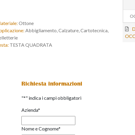
OC
ateriale:
Ottone
D
pplicazione:
Abbigliamento, Calzature, Cartotecnica,
OCC
elletterie
esta:
TESTA QUADRATA
Richiesta informazioni
"
*
" indica i campi obbligatori
Azienda
*
Nome e Cognome
*